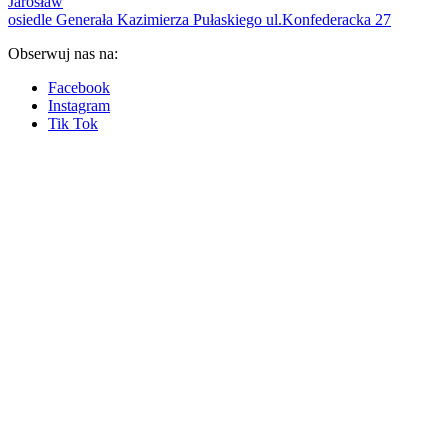
Jarosław
osiedle Generała Kazimierza Pułaskiego ul.Konfederacka 27
Obserwuj nas na:
Facebook
Instagram
Tik Tok